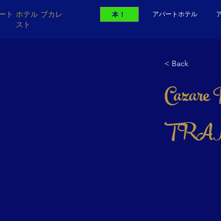
ート ホテル ブカレ
本！
アパートホテル
スト
< Back
Cazare
TRA